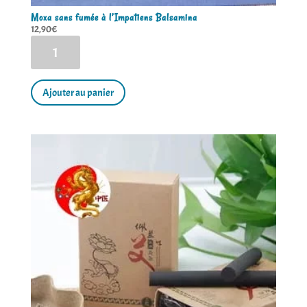
Moxa sans fumée à l’Impatiens Balsamina
12,90
€
quantité
de
Moxa
sans
fumée
Ajouter au panier
à
l'Impatiens
Balsamina