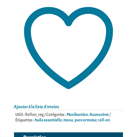
essentielle
d'armoise
-
10ml
Ajouter à la liste d’envies
UGS :
Rollon_reg
Catégories :
Moxibustion
,
Accessoires
Étiquettes :
huile essentielle
,
moxa
,
pure armoise
,
roll-on