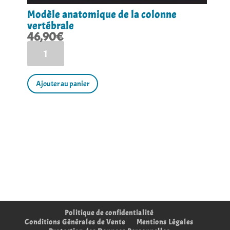
Modèle anatomique de la colonne
vertébrale
46,90
€
quantité
de
Modèle
anatomique
de
Ajouter au panier
la
colonne
vertébrale
Politique de confidentialité
Conditions Générales de Vente
Mentions Légales