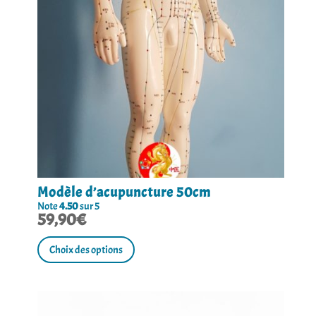
Modèle d’acupuncture 50cm
Note
4.50
sur 5
59,90
€
Ce
produit
Choix des options
a
plusieurs
variations.
Les
options