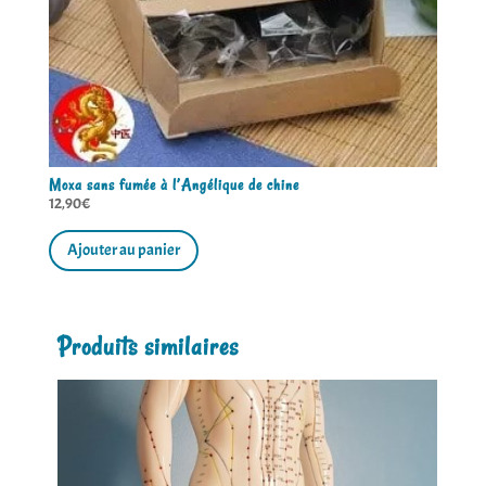
Moxa sans fumée à l’Angélique de chine
12,90
€
quantité
de
Ajouter au panier
Moxa
sans
fumée
à
l’Angélique
Produits similaires
de
chine