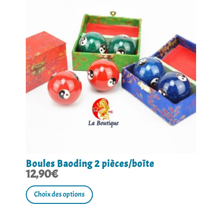
peuvent
être
choisies
sur
la
page
du
produit
Boules Baoding 2 pièces/boîte
12,90
€
Ce
produit
Choix des options
a
plusieurs
variations.