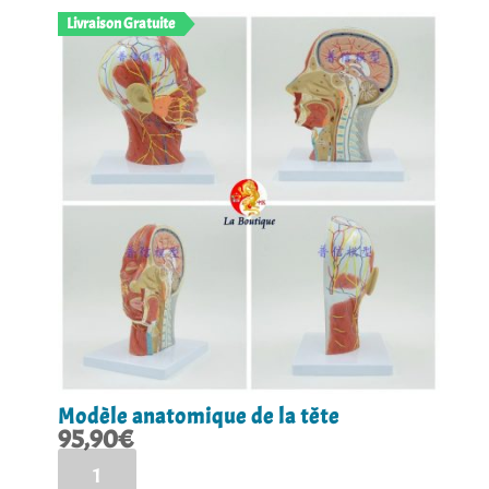
Les
Livraison Gratuite
options
peuvent
être
choisies
sur
la
page
du
produit
Modèle anatomique de la tête
95,90
€
quantité
de