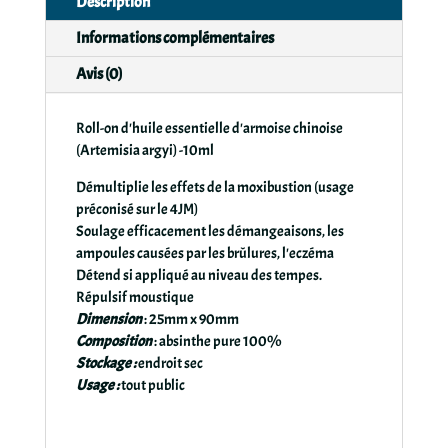
Description
Informations complémentaires
Avis (0)
Roll-on d'huile essentielle d'armoise chinoise
(Artemisia argyi) -10ml
Démultiplie les effets de la moxibustion (usage
préconisé sur le 4JM)
Soulage efficacement les démangeaisons, les
ampoules causées par les brûlures, l'eczéma
Détend si appliqué au niveau des tempes.
Répulsif moustique
Dimension
: 25mm x 90mm
Composition
: absinthe pure 100%
Stockage :
endroit sec
Usage :
tout public