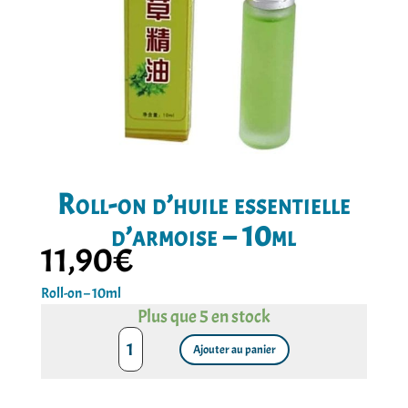
Roll-on d’huile essentielle
d’armoise – 10ml
11,90
€
Roll-on – 10ml
Plus que 5 en stock
quantité
de
Ajouter au panier
Roll-
on
d'huile